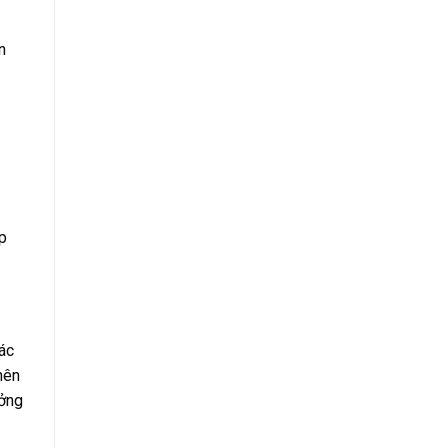
n
p
ác
nên
ưởng