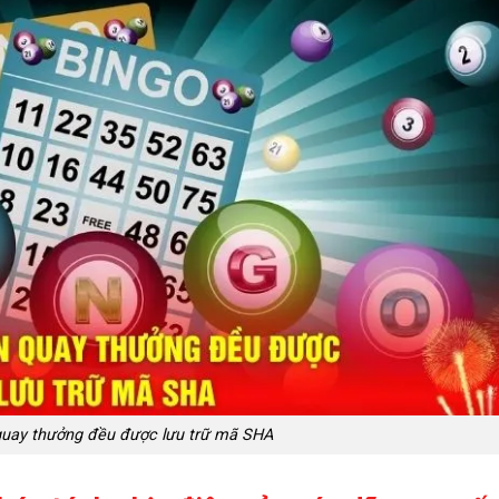
quay thưởng đều được lưu trữ mã SHA