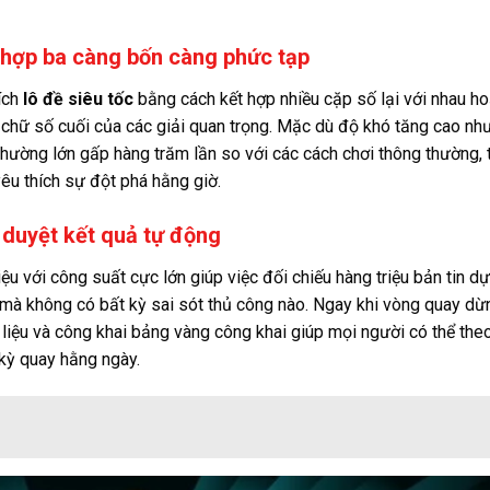
ổ hợp ba càng bốn càng phức tạp
ích
lô đề siêu tốc
bằng cách kết hợp nhiều cặp số lại với nhau h
 chữ số cuối của các giải quan trọng. Mặc dù độ khó tăng cao nh
y thường lớn gấp hàng trăm lần so với các cách chơi thông thường, 
êu thích sự đột phá hằng giờ.
t duyệt kết quả tự động
iệu với công suất cực lớn giúp việc đối chiếu hàng triệu bản tin dự
i mà không có bất kỳ sai sót thủ công nào. Ngay khi vòng quay dừ
ữ liệu và công khai bảng vàng công khai giúp mọi người có thể the
kỳ quay hằng ngày.