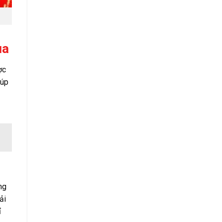
ua
ợc
iúp
ng
ải
ỉ