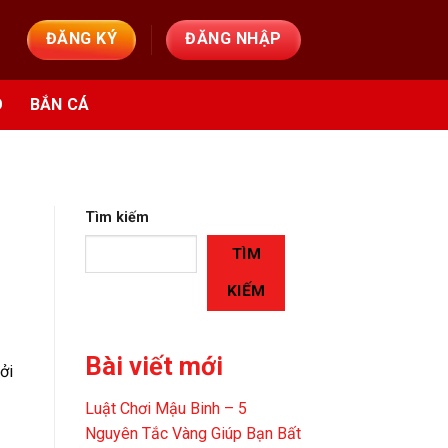
ĐĂNG KÝ
ĐĂNG NHẬP
O
BẮN CÁ
Tìm kiếm
TÌM
KIẾM
Bài viết mới
ởi
Luật Chơi Mậu Binh – 5
Nguyên Tắc Vàng Giúp Bạn Bất