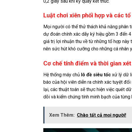
0,2 giây sau khi kỳ quay kết thúc.
Luật chơi xiên phối hợp và các t
Mọi người có thể thử thách khả năng phân t
dự đoán chính xác dãy ký hiệu gồm 3 đến 4
giá trị lợi nhuận thu về từ những tổ hợp nà
nên sức hút khó cưỡng cho những cá nhân y
Cơ chế tính điểm và thời gian xé
Hệ thống máy chủ
lô đề siêu tốc
xử lý dữ l
báo của hội viên diễn ra chính xác tuyệt đố
lại, các thuật toán sẽ thực hiện việc quét d
dõi và kiểm chứng tính minh bạch của từng 
Xem Thêm:
Chào tất cả mọi người!