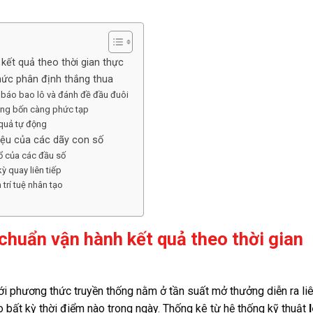
kết quả theo thời gian thực
thức phân định thắng thua
ự báo bao lô và đánh đề đầu đuôi
càng bốn càng phức tạp
 quả tự động
iệu của các dãy con số
ổ của các đầu số
ỳ quay liên tiếp
trí tuệ nhân tạo
 chuẩn vận hành kết quả theo thời gian
với phương thức truyền thống nằm ở tần suất mở thưởng diễn ra li
o bất kỳ thời điểm nào trong ngày. Thống kê từ hệ thống kỹ thuật