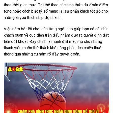
theo thời gian thực. Tại thể thao các hình thức dự đoán điểm
tổng hoặc cách biệt tỷ số mang lại sự phấn khích tột độ cho
những ai yêu thích nhịp độ nhanh.
Việc nắm bắt lối chơi của từng ngôi sao giúp bạn có cái nhìn
khách quan về cục diện trận đấu nhằm đưa ra quyết định đặt
tiền dứt khoát. Đây chính là mảnh đất màu mỡ cho những
thành viên muốn thử thách khả năng phân tích chiến thuật
thông qua những cú ném rổ đầy quyết đoán.