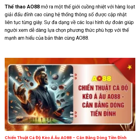
Thể thao AO88
mở ra một thế giới cuồng nhiệt với hàng loạt
giải đấu đỉnh cao cùng hệ thống thông số được cập nhật
liên tục từng giây. Sự đa dạng về các loại hình dự đoán giúp
người xem dễ dàng lựa chọn phương thức phù hợp với thế
mạnh am hiểu của bản thân cùng AO88.
Chiến Thuật Cá Độ Kèo Á Âu AO88 – Cân Bằng Dòng Tiền Đỉnh