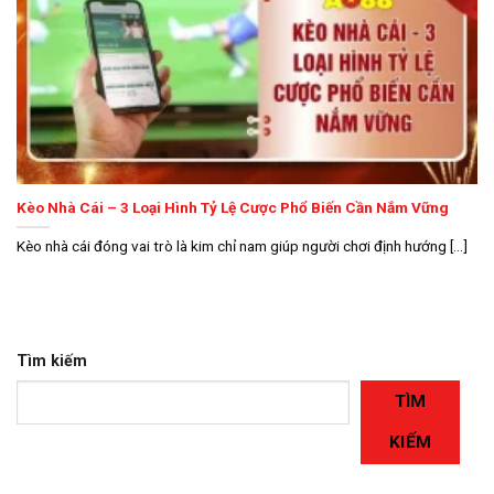
Kèo Nhà Cái – 3 Loại Hình Tỷ Lệ Cược Phổ Biến Cần Nắm Vững
Kèo nhà cái đóng vai trò là kim chỉ nam giúp người chơi định hướng [...]
Tìm kiếm
TÌM
KIẾM