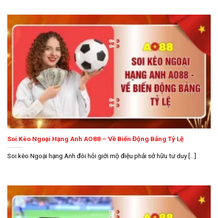
Soi Kèo Ngoại Hạng Anh AO88 – Về Biến Động Bảng Tỷ Lệ
Soi kèo Ngoại hạng Anh đòi hỏi giới mộ điệu phải sở hữu tư duy [...]