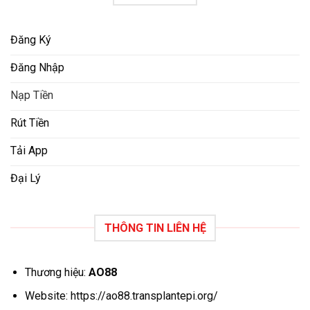
Đăng Ký
Đăng Nhập
Nạp Tiền
Rút Tiền
Tải App
Đại Lý
THÔNG TIN LIÊN HỆ
Thương hiệu:
AO88
Website: https://ao88.transplantepi.org/