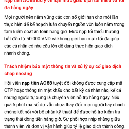
Nạp tiền AO88 lưu ý về hạn mức giao dịch tối thiểu và tối
đa hằng ngày
Mọi người nên nắm vững các con số giới hạn cho mỗi lần
thực hiện để kế hoạch luân chuyển nguồn vốn luôn nằm trong
tầm kiểm soát an toàn hằng giờ. Mức nạp tối thiểu thường
bắt đầu từ 50,000 VND và không giới hạn mức tối đa giúp
các cá nhân có nhu cầu lớn dễ dàng thực hiện giao dịch
nhanh chóng.
Trách nhiệm bảo mật thông tin và xử lý sự cố giao dịch
chớp nhoáng
Hội viên
nạp tiền AO88
tuyệt đối không được cung cấp mã
OTP hoặc thông tin mật khẩu cho bất kỳ cá nhân nào, kể cả
những người tự xưng là chuyên viên hỗ trợ hằng ngày. Nếu
quá 5 phút mà số dư vẫn chưa thay đổi, mọi người hãy nhanh
chóng kết nối với bộ phận kỹ thuật để được hỗ trợ kiểm tra
trạng thái dòng tiền hằng giờ. Sự phối hợp nhịp nhàng giữa
thành viên và đơn vị vận hành giúp tỷ lệ giao dịch thành công.