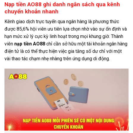
Nạp tiền AO88 ghi danh ngân sách qua kênh
chuyển khoản nhanh
Kênh giao dịch trực tuyến qua ngân hàng là phương thức
được 85,6% hội viên ưu tiên lựa chọn nhờ vào sự ổn định và
hạn mức xử lý cực kỳ linh hoạt trong mọi khung giờ. Thành
viên
nạp tiền AO88
chỉ cần sở hữu một tài khoản ngân hàng
điện tử là có thể thực hiện việc gia tăng số dư chỉ với một
vài thao tác chạm nhẹ nhàng trên ứng dụng di động.