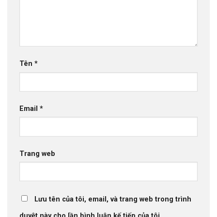
Tên
*
Email
*
Trang web
Lưu tên của tôi, email, và trang web trong trình
duyệt này cho lần bình luận kế tiếp của tôi.