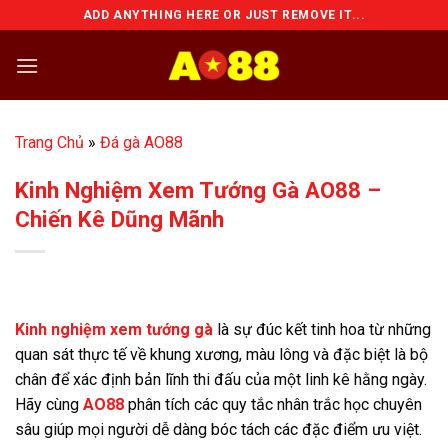
Skip
ADD ANYTHING HERE OR JUST REMOVE IT...
to
content
Trang Chủ
»
Đá gà AO88
Kinh Nghiệm Xem Tướng Gà AO88 –
Chiến Kê Dũng Mãnh
Kinh nghiệm xem tướng gà
là sự đúc kết tinh hoa từ những
quan sát thực tế về khung xương, màu lông và đặc biệt là bộ
chân để xác định bản lĩnh thi đấu của một linh kê hằng ngày.
Hãy cùng
AO88
phân tích các quy tắc nhân trắc học chuyên
sâu giúp mọi người dễ dàng bóc tách các đặc điểm ưu việt.