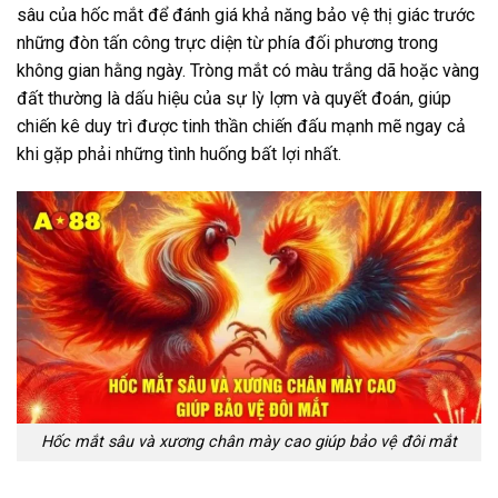
sâu của hốc mắt để đánh giá khả năng bảo vệ thị giác trước
những đòn tấn công trực diện từ phía đối phương trong
không gian hằng ngày. Tròng mắt có màu trắng dã hoặc vàng
đất thường là dấu hiệu của sự lỳ lợm và quyết đoán, giúp
chiến kê duy trì được tinh thần chiến đấu mạnh mẽ ngay cả
khi gặp phải những tình huống bất lợi nhất.
Hốc mắt sâu và xương chân mày cao giúp bảo vệ đôi mắt