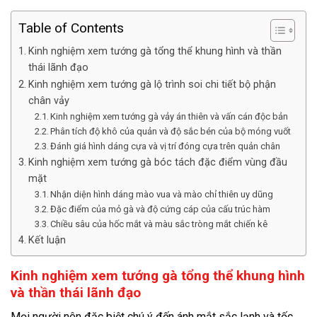
Table of Contents
Kinh nghiệm xem tướng gà tổng thể khung hình và thần
thái lãnh đạo
Kinh nghiệm xem tướng gà lộ trình soi chi tiết bộ phận
chân vảy
Kinh nghiệm xem tướng gà vảy án thiên và vấn cán độc bản
Phân tích độ khô của quản và độ sắc bén của bộ móng vuốt
Đánh giá hình dáng cựa và vị trí đóng cựa trên quản chân
Kinh nghiệm xem tướng gà bóc tách đặc điểm vùng đầu
mặt
Nhận diện hình dáng mào vua và mào chỉ thiên uy dũng
Đặc điểm của mỏ gà và độ cứng cáp của cấu trúc hàm
Chiều sâu của hốc mắt và màu sắc tròng mắt chiến kê
Kết luận
Kinh nghiệm xem tướng gà tổng thể khung hình
và thần thái lãnh đạo
Mọi người nên đặc biệt chú ý đến ánh mắt sắc lạnh và tốc