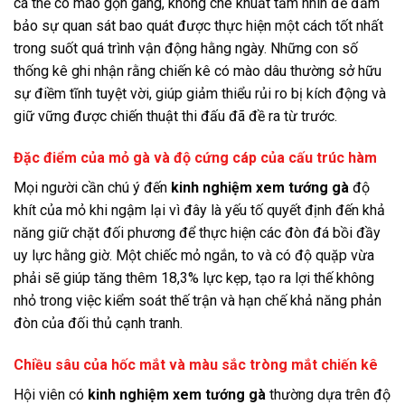
cá thể có mào gọn gàng, không che khuất tầm nhìn để đảm
bảo sự quan sát bao quát được thực hiện một cách tốt nhất
trong suốt quá trình vận động hằng ngày. Những con số
thống kê ghi nhận rằng chiến kê có mào dâu thường sở hữu
sự điềm tĩnh tuyệt vời, giúp giảm thiểu rủi ro bị kích động và
giữ vững được chiến thuật thi đấu đã đề ra từ trước.
Đặc điểm của mỏ gà và độ cứng cáp của cấu trúc hàm
Mọi người cần chú ý đến
kinh nghiệm xem tướng gà
độ
khít của mỏ khi ngậm lại vì đây là yếu tố quyết định đến khả
năng giữ chặt đối phương để thực hiện các đòn đá bồi đầy
uy lực hằng giờ. Một chiếc mỏ ngắn, to và có độ quặp vừa
phải sẽ giúp tăng thêm 18,3% lực kẹp, tạo ra lợi thế không
nhỏ trong việc kiểm soát thế trận và hạn chế khả năng phản
đòn của đối thủ cạnh tranh.
Chiều sâu của hốc mắt và màu sắc tròng mắt chiến kê
Hội viên có
kinh nghiệm xem tướng gà
thường dựa trên độ