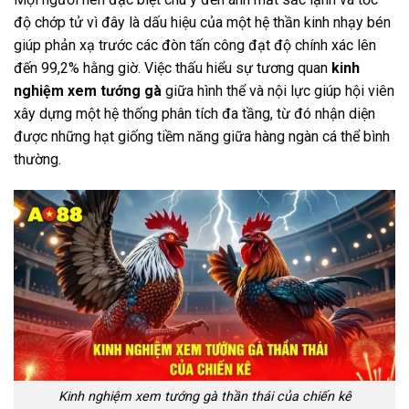
độ chớp tử vì đây là dấu hiệu của một hệ thần kinh nhạy bén
giúp phản xạ trước các đòn tấn công đạt độ chính xác lên
đến 99,2% hằng giờ. Việc thấu hiểu sự tương quan
kinh
nghiệm xem tướng gà
giữa hình thể và nội lực giúp hội viên
xây dựng một hệ thống phân tích đa tầng, từ đó nhận diện
được những hạt giống tiềm năng giữa hàng ngàn cá thể bình
thường.
Kinh nghiệm xem tướng gà thần thái của chiến kê