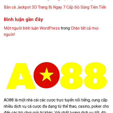
Bắn cá Jackpot 3D Trang Bị Ngay 7 Cấp Độ Súng Tiên Tiến
Bình luận gần đây
Một người bình luận WordPress
trong
Chào tất cả mọi
người!
AO88 là một nhà cái các cược trực tuyến nổi tiếng, cung cấp
nhiều dịch vụ cá cược đa dạng từ thể thao, casino, poker cho
đến các trò chơi giải trí khác. Với chất lượng dịch vụ tốt, độ