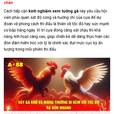
chân
Cách tiếp cận
kinh nghiệm xem tướng gà
này yêu cầu hội
viên phải quan sát độ cong và hướng chỉ của cựa để dự
đoán về phong cách thi đấu là thiên về tốc độ hay sức mạnh
cơ bắp hằng ngày. Vị trí cựa đóng càng sát chậu thì khả
năng linh hoạt càng cao, giúp chiến kê dễ dàng thực hiện các
đòn đâm hiểm hóc với tỷ lệ chính xác đạt mức cực kỳ ấn
tượng trong mỗi phiên thi đấu.