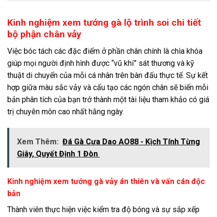
Kinh nghiệm xem tướng gà lộ trình soi chi tiết
bộ phận chân vảy
Việc bóc tách các đặc điểm ở phần chân chính là chìa khóa
giúp mọi người định hình được “vũ khí” sát thương và kỹ
thuật di chuyển của mỗi cá nhân trên bàn đấu thực tế. Sự kết
hợp giữa màu sắc vảy và cấu tạo các ngón chân sẽ biến mỗi
bản phân tích của bạn trở thành một tài liệu tham khảo có giá
trị chuyên môn cao nhất hằng ngày.
Xem Thêm:
Đá Gà Cựa Dao AO88 - Kịch Tính Từng
Giây, Quyết Định 1 Đòn
Kinh nghiệm xem tướng gà vảy án thiên và vấn cán độc
bản
Thành viên thực hiện việc kiểm tra độ bóng và sự sắp xếp