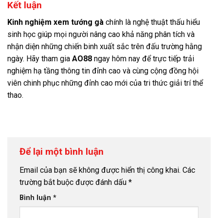
Kết luận
Kinh nghiệm xem tướng gà
chính là nghệ thuật thấu hiểu
sinh học giúp mọi người nâng cao khả năng phân tích và
nhận diện những chiến binh xuất sắc trên đấu trường hằng
ngày. Hãy tham gia
AO88
ngay hôm nay để trực tiếp trải
nghiệm hạ tầng thông tin đỉnh cao và cùng cộng đồng hội
viên chinh phục những đỉnh cao mới của tri thức giải trí thể
thao.
Để lại một bình luận
Email của bạn sẽ không được hiển thị công khai.
Các
trường bắt buộc được đánh dấu
*
Bình luận
*