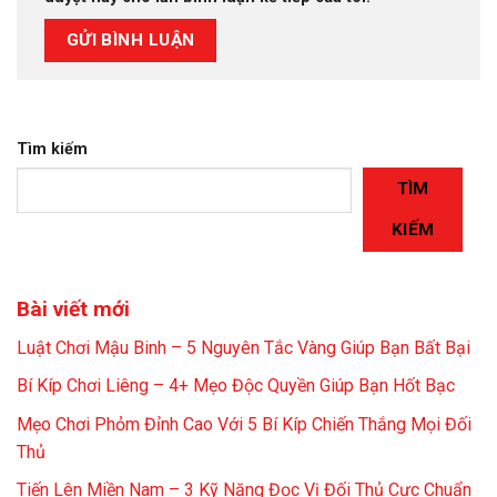
Tìm kiếm
TÌM
KIẾM
Bài viết mới
Luật Chơi Mậu Binh – 5 Nguyên Tắc Vàng Giúp Bạn Bất Bại
Bí Kíp Chơi Liêng – 4+ Mẹo Độc Quyền Giúp Bạn Hốt Bạc
Mẹo Chơi Phỏm Đỉnh Cao Với 5 Bí Kíp Chiến Thắng Mọi Đối
Thủ
Tiến Lên Miền Nam – 3 Kỹ Năng Đọc Vị Đối Thủ Cực Chuẩn