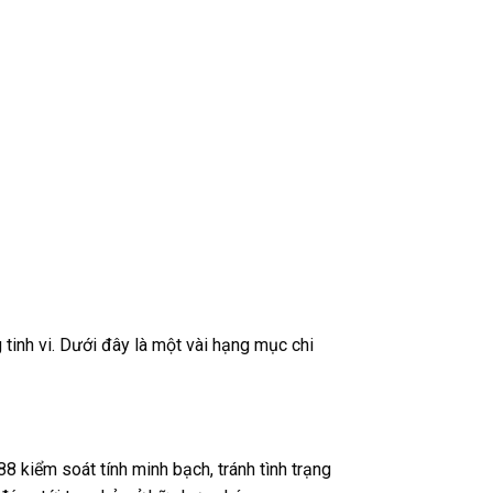
tinh vi. Dưới đây là một vài hạng mục chi
 kiểm soát tính minh bạch, tránh tình trạng