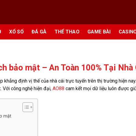
Ủ
XỔ SỐ
ĐÁ GÀ
THỂ THAO
GAME BÀI
CASIN
ch bảo mật – An Toàn 100% Tại Nhà
p khẳng định vị thế của nhà cái trực tuyến trên thị trường hiện na
t. Với công nghệ hiện đại,
AO88
cam kết mọi dữ liệu luôn được giữ
ảo mật