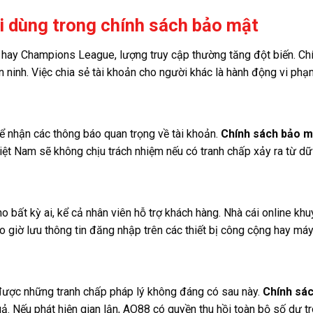
i dùng trong chính sách bảo mật
hay Champions League, lượng truy cập thường tăng đột biến. Chín
n ninh. Việc chia sẻ tài khoản cho người khác là hành động vi ph
ể nhận các thông báo quan trọng về tài khoản.
Chính sách bảo m
iệt Nam sẽ không chịu trách nhiệm nếu có tranh chấp xảy ra từ dữ l
o bất kỳ ai, kể cả nhân viên hỗ trợ khách hàng. Nhà cái online kh
 giờ lưu thông tin đăng nhập trên các thiết bị công cộng hay máy t
 được những tranh chấp pháp lý không đáng có sau này.
Chính sá
. Nếu phát hiện gian lận, AO88 có quyền thu hồi toàn bộ số dư tr