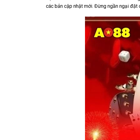
các bản cập nhật mới. Đừng ngần ngại đặt 