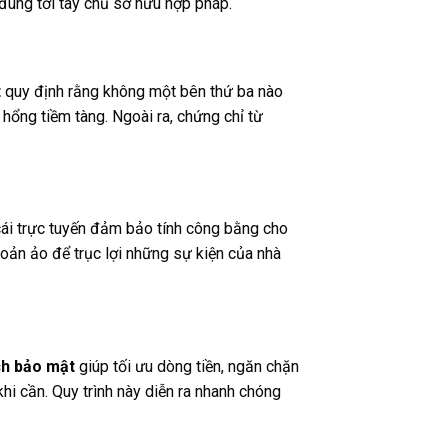
đúng tới tay chủ sở hữu hợp pháp.
t
quy định rằng không một bên thứ ba nào
hổng tiềm tàng. Ngoài ra, chứng chỉ từ
cái trực tuyến đảm bảo tính công bằng cho
hoản ảo để trục lợi những sự kiện của nhà
ch bảo mật
giúp tối ưu dòng tiền, ngăn chặn
khi cần. Quy trình này diễn ra nhanh chóng