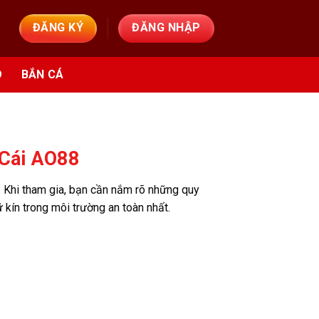
ĐĂNG KÝ
ĐĂNG NHẬP
O
BẮN CÁ
 Cái AO88
y. Khi tham gia, bạn cần nắm rõ những quy
 kín trong môi trường an toàn nhất.