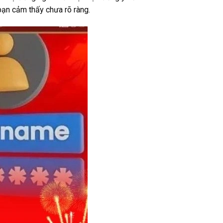
bạn cảm thấy chưa rõ ràng.