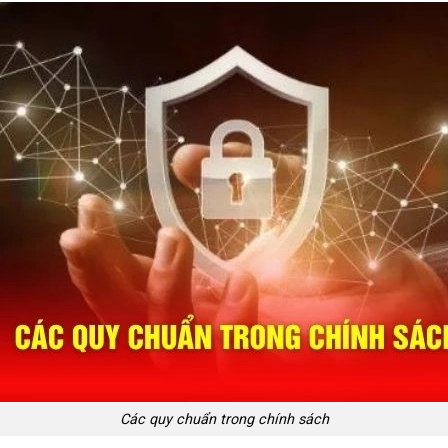
Các quy chuẩn trong chính sách