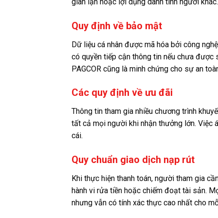
gian lận hoặc lợi dụng danh tính người khá
Quy định về bảo mật
Dữ liệu cá nhân được mã hóa bởi công nghệ S
có quyền tiếp cận thông tin nếu chưa được s
PAGCOR cũng là minh chứng cho sự an toàn 
Các quy định về ưu đãi
Thông tin tham gia nhiều chương trình khuy
tất cả mọi người khi nhận thưởng lớn. Việc 
cái.
Quy chuẩn giao dịch nạp rút
Khi thực hiện thanh toán, người tham gia c
hành vi rửa tiền hoặc chiếm đoạt tài sản. Mọ
nhưng vẫn có tính xác thực cao nhất cho mỗi 